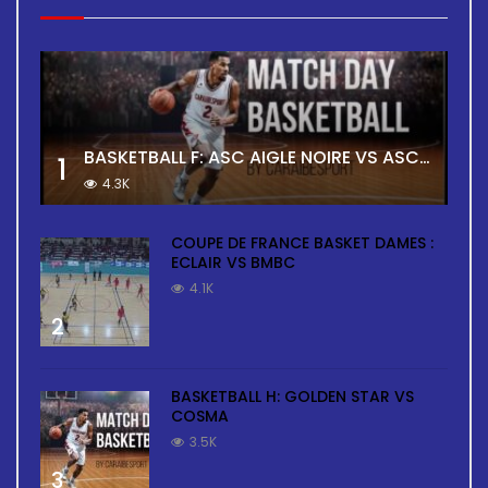
BASKETBALL F: ASC AIGLE NOIRE VS ASC TOUR
1
4.3K
COUPE DE FRANCE BASKET DAMES :
ECLAIR VS BMBC
4.1K
2
BASKETBALL H: GOLDEN STAR VS
COSMA
3.5K
3