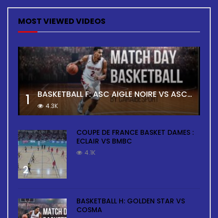
MOST VIEWED VIDEOS
BASKETBALL F: ASC AIGLE NOIRE VS ASC TOUR
1
4.3K
COUPE DE FRANCE BASKET DAMES :
ECLAIR VS BMBC
4.1K
2
BASKETBALL H: GOLDEN STAR VS
COSMA