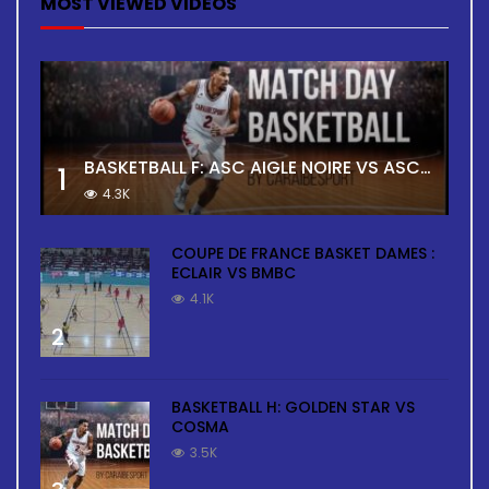
MOST VIEWED VIDEOS
BASKETBALL F: ASC AIGLE NOIRE VS ASC TOUR
1
4.3K
COUPE DE FRANCE BASKET DAMES :
ECLAIR VS BMBC
4.1K
2
BASKETBALL H: GOLDEN STAR VS
COSMA
3.5K