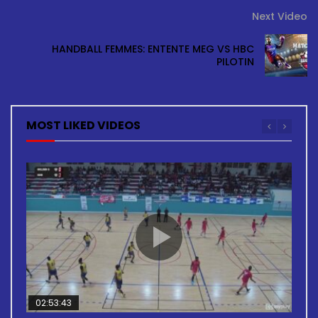
Next Video
HANDBALL FEMMES: ENTENTE MEG VS HBC
PILOTIN
MOST LIKED VIDEOS
02:53:43
02:11:07
02:35:15
02:46:27
02:03:34