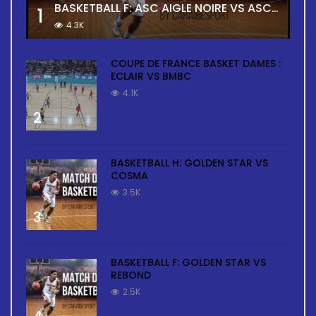
BASKETBALL F: ASC AIGLE NOIRE VS ASC TOUR
1
4.3K
COUPE DE FRANCE BASKET DAMES :
ECLAIR VS BMBC
4.1K
2
BASKETBALL H: GOLDEN STAR VS
COSMA
3.5K
3
BASKETBALL F: GOLDEN STAR VS
REBOND
2.5K