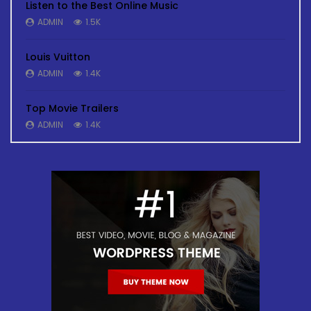
Listen to the Best Online Music
ADMIN
1.5K
Louis Vuitton
ADMIN
1.4K
Top Movie Trailers
ADMIN
1.4K