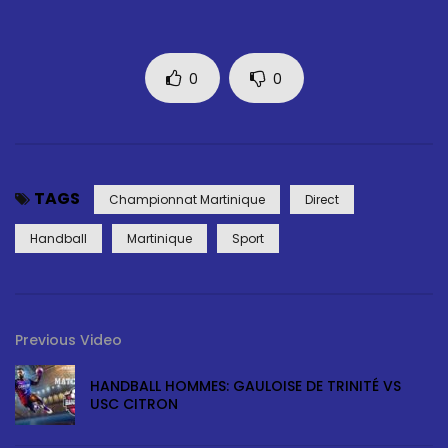
0
0
TAGS
Championnat Martinique
Direct
Handball
Martinique
Sport
Previous Video
HANDBALL HOMMES: GAULOISE DE TRINITÉ VS
USC CITRON