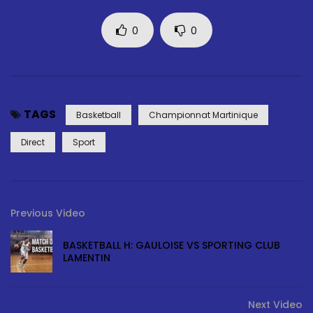
0
0
TAGS
Basketball
Championnat Martinique
Direct
Sport
Previous Video
BASKETBALL H: GAULOISE VS SPORTING CLUB
LAMENTIN
Next Video