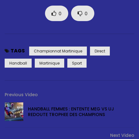
0
0
TAGS
Championnat Martinique
Direct
Handball
Martinique
Sport
Previous Video
HANDBALL FEMMES : ENTENTE MEG VS UJ
REDOUTE TROPHEE DES CHAMPIONS
Next Video