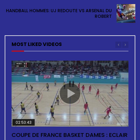
HANDBALL HOMMES: UJ REDOUTE VS ARSENAL DU
ROBERT
MOST LIKED VIDEOS
02:53:43
02:11:07
02:35:15
02:46:27
02:03:34
COUPE DE FRANCE BASKET DAMES : ECLAIR
BASKETBALL F: ASC AIGLE NOIRE VS ASC
BASKETBALL HOMMES: ECLAIR VS ARSENAL
BASKETBALL H: GOLDEN STAR VS COSMA
BASKETBALL DAMES: ECLAIR VS ARSENAL