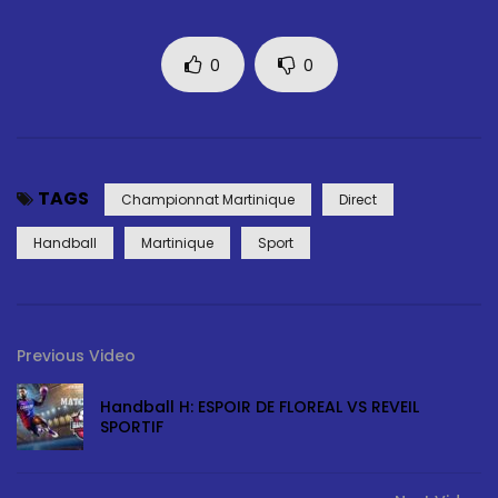
0
0
TAGS
Championnat Martinique
Direct
Handball
Martinique
Sport
Previous Video
Handball H: ESPOIR DE FLOREAL VS REVEIL
SPORTIF