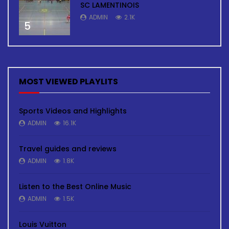
SC LAMENTINOIS
ADMIN
2.1K
5
MOST VIEWED PLAYLITS
Sports Videos and Highlights
ADMIN
16.1K
Travel guides and reviews
ADMIN
1.8K
Listen to the Best Online Music
ADMIN
1.5K
Louis Vuitton