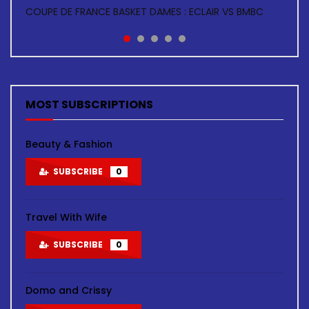
COUPE DE FRANCE BASKET DAMES : ECLAIR VS BMBC
BASKETBALL F: ASC AIGLE NOIRE VS ASC TOUR FINALE
COUPE DE FRANCE ZONE GUYMARGUA
MOST SUBSCRIPTIONS
Beauty & Fashion
SUBSCRIBE
0
Travel With Wife
SUBSCRIBE
0
Domo and Crissy