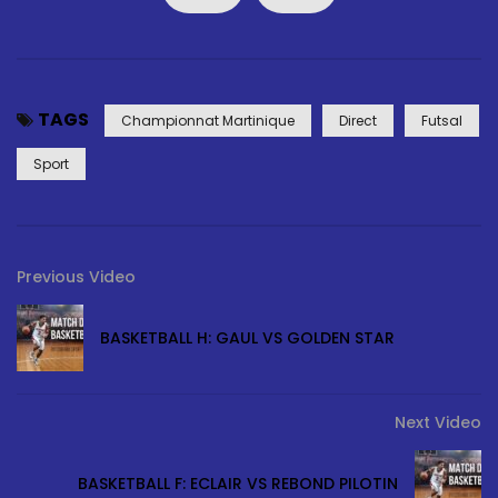
TAGS
Championnat Martinique
Direct
Futsal
Sport
Previous Video
BASKETBALL H: GAUL VS GOLDEN STAR
Next Video
BASKETBALL F: ECLAIR VS REBOND PILOTIN