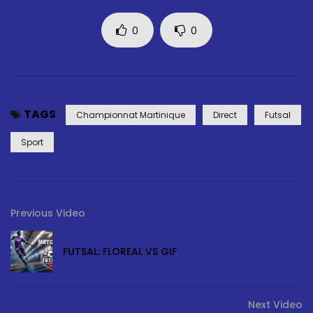
0
0
TAGS
Championnat Martinique
Direct
Futsal
Sport
Previous Video
FUTSAL: FLOREAL VS GIF
Next Video